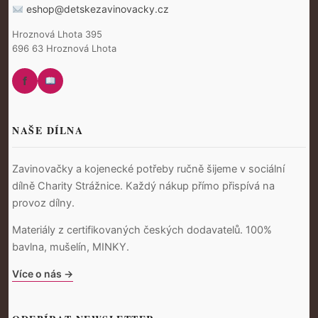
eshop@detskezavinovacky.cz
Hroznová Lhota 395
696 63 Hroznová Lhota
f
NAŠE DÍLNA
Zavinovačky a kojenecké potřeby ručně šijeme v sociální
dílně Charity Strážnice. Každý nákup přímo přispívá na
provoz dílny.
Materiály z certifikovaných českých dodavatelů. 100%
bavlna, mušelín, MINKY.
Více o nás →