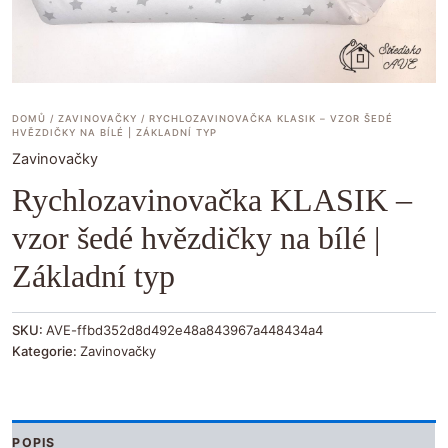
DOMŮ
/
ZAVINOVAČKY
/ RYCHLOZAVINOVAČKA KLASIK – VZOR ŠEDÉ
HVĚZDIČKY NA BÍLÉ | ZÁKLADNÍ TYP
Zavinovačky
Rychlozavinovačka KLASIK –
vzor šedé hvězdičky na bílé |
Základní typ
SKU:
AVE-ffbd352d8d492e48a843967a448434a4
Kategorie:
Zavinovačky
POPIS