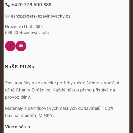
+420 776 599 889
eshop@detskezavinovacky.cz
Hroznová Lhota 395
696 63 Hroznová Lhota
f
NAŠE DÍLNA
Zavinovačky a kojenecké potřeby ručně šijeme v sociální
dílně Charity Strážnice. Každý nákup přímo přispívá na
provoz dílny.
Materiály z certifikovaných českých dodavatelů. 100%
bavlna, mušelín, MINKY.
Více o nás →